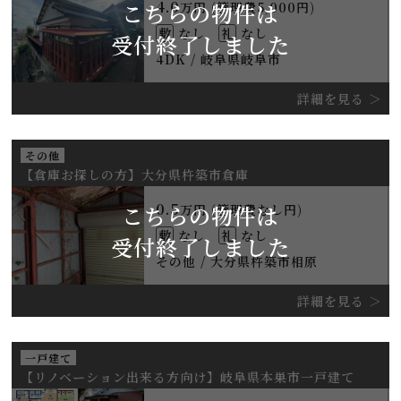
4.0
こちらの物件は
万円 (管理費5,000円)
敷
なし
礼
なし
受付終了しました
4DK / 岐阜県岐阜市
詳細を見る
その他
【倉庫お探しの方】大分県杵築市倉庫
0.5
こちらの物件は
万円 (管理費なし円)
敷
なし
礼
なし
受付終了しました
その他 / 大分県杵築市相原
詳細を見る
一戸建て
【リノベーション出来る方向け】岐阜県本巣市一戸建て