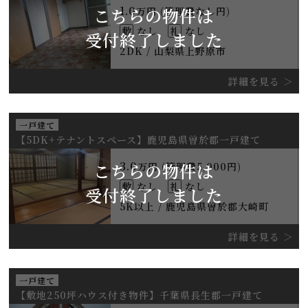
1.0
こちらの物件は
万円 (管理費なし円)
敷
なし
礼
なし
受付終了しました
2DK / 山梨県上野原市
詳細を見る
一戸建て
【5DK+テナントスペース】鹿児島県曽於郡一戸建て
3.0
こちらの物件は
万円 (管理費5,000円)
敷
なし
礼
なし
受付終了しました
5K以上 / 鹿児島県曽於郡大崎町
詳細を見る
一戸建て
【敷地250坪ハウス付き物件】千葉県長生郡一戸建て