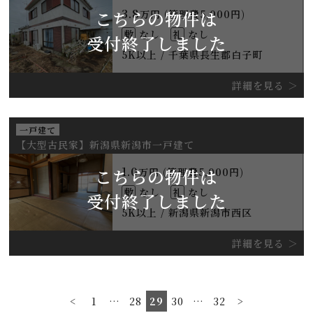
3.8
こちらの物件は
万円 (管理費5,000円)
敷
なし
礼
なし
受付終了しました
5K以上 / 千葉県長生郡白子町
詳細を見る
一戸建て
【大型古民家】新潟県新潟市一戸建て
1.0
こちらの物件は
万円 (管理費5,000円)
敷
なし
礼
なし
受付終了しました
5K以上 / 新潟県新潟市西区
詳細を見る
<
1
…
28
29
30
…
32
>