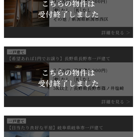
0.4
こちらの物件は
万円 (管理費1,000円)
敷
なし
礼
なし
受付終了しました
その他 / 新潟県新潟市西区
詳細を見る
一戸建て
【希望あれば1円でお譲り】長野県長野市一戸建て
2.5
こちらの物件は
万円 (管理費5,000円)
敷
なし
礼
なし
受付終了しました
5K以上 / 長野県長野市篠ノ井塩崎
詳細を見る
一戸建て
【日当たり良好な平屋】岐阜県岐阜市一戸建て