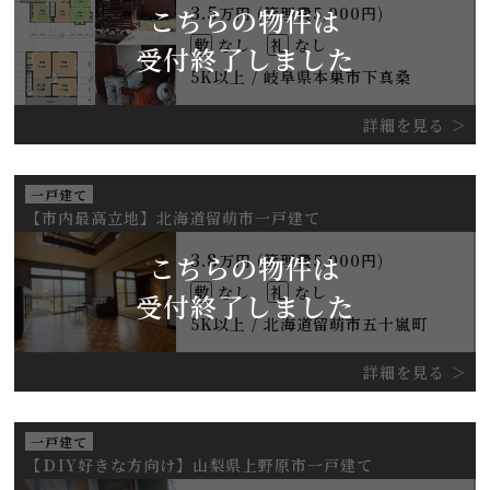
3.5
こちらの物件は
万円 (管理費5,000円)
敷
なし
礼
なし
受付終了しました
5K以上 / 岐阜県本巣市下真桑
詳細を見る
一戸建て
【市内最高立地】北海道留萌市一戸建て
3.8
こちらの物件は
万円 (管理費5,000円)
敷
なし
礼
なし
受付終了しました
5K以上 / 北海道留萌市五十嵐町
詳細を見る
一戸建て
【ＤIY好きな方向け】山梨県上野原市一戸建て