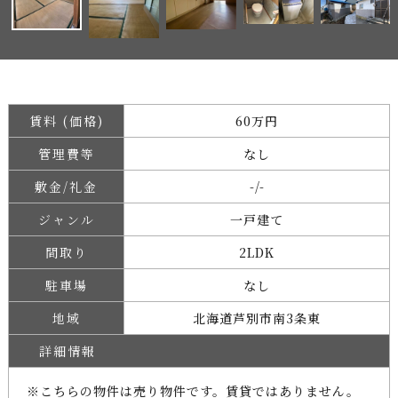
賃料 (価格)
60万円
管理費等
なし
敷金/礼金
-/-
ジャンル
一戸建て
間取り
2LDK
駐車場
なし
地域
北海道芦別市南3条東
詳細情報
※こちらの物件は売り物件です。賃貸ではありません。