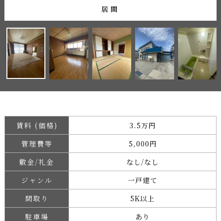
居間
賃料 (価格)
3.5万円
管理費等
5,000円
敷金/礼金
なし/なし
ジャンル
一戸建て
間取り
5K以上
駐車場
あり