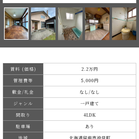
賃料 (価格)
2.2万円
管理費等
5,000円
敷金/礼金
なし/なし
ジャンル
一戸建て
間取り
4LDK
駐車場
あり
地域
北海道留萌市沖見町