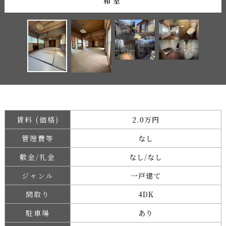
和室
賃料 (価格)
2.0万円
管理費等
なし
敷金/礼金
なし/なし
ジャンル
一戸建て
間取り
4DK
駐車場
あり