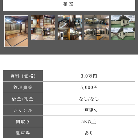
和室
賃料 (価格)
3.0万円
管理費等
5,000円
敷金/礼金
なし/なし
ジャンル
一戸建て
間取り
5K以上
駐車場
あり