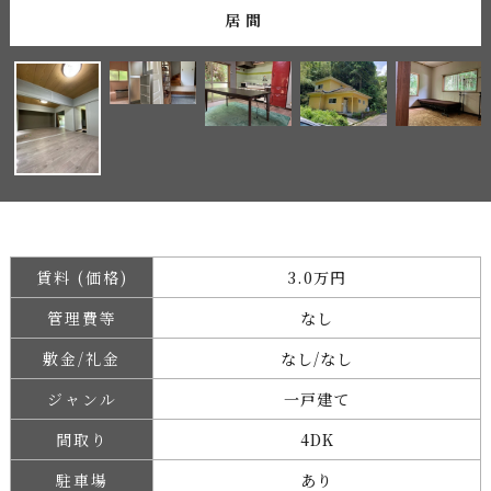
居間
賃料 (価格)
3.0万円
管理費等
なし
敷金/礼金
なし/なし
ジャンル
一戸建て
間取り
4DK
駐車場
あり