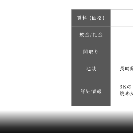
賃料 (価格)
敷金/礼金
間取り
地域
長崎
3K
詳細情報
眺め