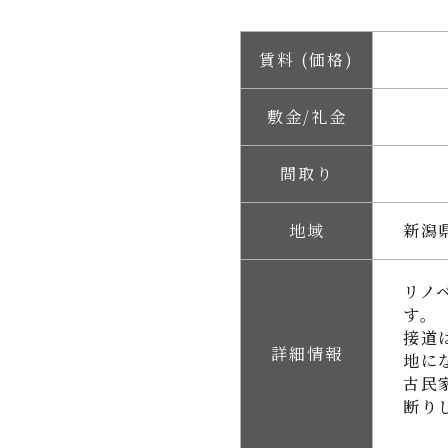
賃料 (価格)
敷金/礼金
間取り
地域
新潟
リノ
す。
接道
詳細情報
地に
古民
断り