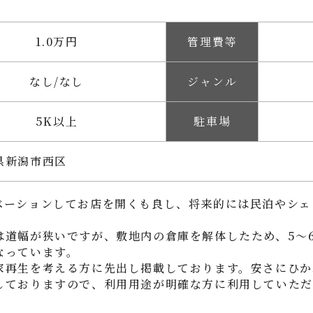
1.0万円
管理費等
なし/なし
ジャンル
5K以上
駐車場
県新潟市西区
ベーションしてお店を開くも良し、将来的には民泊やシェ
は道幅が狭いですが、敷地内の倉庫を解体したため、5〜
なっています。
家再生を考える方に先出し掲載しております。安さにひか
しておりますので、利用用途が明確な方に利用していただ