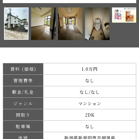
賃料 (価格)
1.0万円
管理費等
なし
敷金/礼金
なし/なし
ジャンル
マンション
間取り
2DK
駐車場
なし
地域
新潟県新発田市月岡温泉